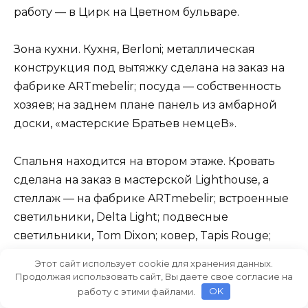
работу — в Цирк на Цветном бульваре.
Зона кухни. Кухня, Berloni; металлическая
конструкция под вытяжку сделана на заказ на
фабрике ARTmebelir; посуда — собственность
хозяев; на заднем плане панель из амбарной
доски, «мастерские Братьев немцеВ».
Спальня находится на втором этаже. Кровать
сделана на заказ в мастерской Lighthouse, а
стеллаж — на фабрике ARTmebelir; встроенные
светильники, Delta Light; подвесные
светильники, Tom Dixon; ковер, Tapis Rouge;
картина Татьяны Неги «Нездешние цветы» из
Этот сайт использует cookie для хранения данных.
галереи Art Brut Moscow; текстиль и
Продолжая использовать сайт, Вы даете свое согласие на
аксессуары из магазинов Crate and Barrel и
работу с этими файлами.
OK