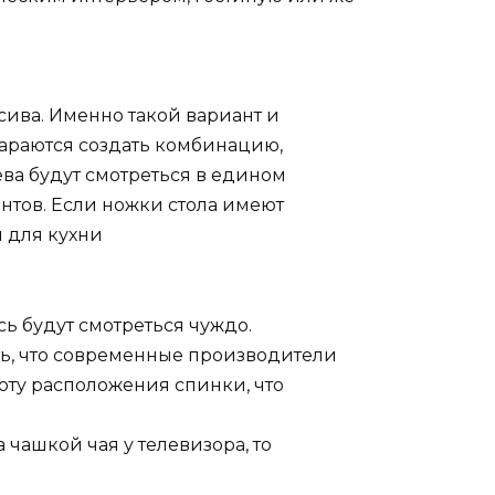
сива. Именно такой вариант и
тараются создать комбинацию,
ева будут смотреться в едином
нтов. Если ножки стола имеют
я для кухни
сь будут смотреться чуждо.
ть, что современные производители
оту расположения спинки, что
 чашкой чая у телевизора, то