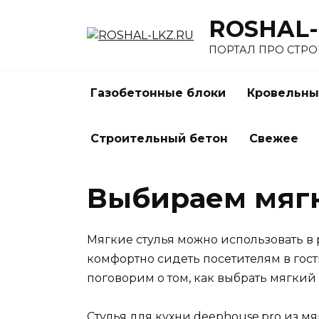
Перейти
ROSHAL-
к
содержанию
ПОРТАЛ ПРО СТР
Газобетонные блоки
Кровельны
Строительный бетон
Свежее
Выбираем мягк
Мягкие стулья можно использовать в 
комфортно сидеть посетителям в гост
поговорим о том, как выбрать мягкий
Стулья для кухни
deephouse.pro
из мя