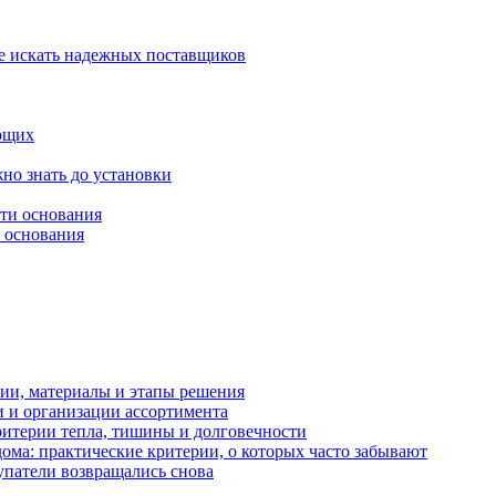
де искать надежных поставщиков
ающих
но знать до установки
и основания
рии, материалы и этапы решения
и и организации ассортимента
ритерии тепла, тишины и долговечности
дома: практические критерии, о которых часто забывают
упатели возвращались снова