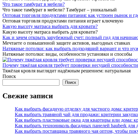
Что такое тамбурат в мебели?
Что такое тамбурат в мебели? Тамбурат – уникальный
Оптовая торговля продуктами питания: как устроен рынок и г
Оптовая торговля продуктами питания играет ключевую
Какую высоту матраса выбрать для кровати?
Какую высоту матраса выбрать для кровати?
Как и зачем открыть зарубежный счет: полный гид для начин
Мечтаете о повышенной защите активов, выгодных ставках
Натяжные потолки: как выбрать подходящий вариант и что нуж
Натяжные потолки: виды, особенности установки и способы
Почему тяжёлая кровля требует проверки несущей способност
Тяжёлая кровля выглядит надёжным решением: натуральная
Поиск
Поиск
Свежие записи
Как выбрать фасадную отделку для частного дома: крите
Как выбрать травяной чай для продажи: критерии закупк
Как выбрать пластиковые окна для квартиры или дома: к
Как выбрать технониколь фасадных панелей hauberk для 
Как выбрать поставщика травяного чая оптом, чтобы пок