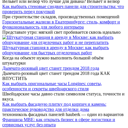
Вельвет или велюр что лучше для дивана? Вельвет и велюр
Как выбрать стеновые сэндвич панели для строительства: что
проверить перед покупкой
При строительстве складов, производственных помещений
Горизонтальные жалюзи в Екатеринбурге: стиль, комфорт и
функциональность для любого интерьера
Представьте утро: мягкий свет пробивается сквозь идеально
Штукатурная станция в аренду в Москве: как выбрать
оборудование для быстрых отделочных работ
Когда на объекте нужно выполнить большой объём
штукатурки
Дымчато-розовый цвет станет трендом 2018 года
Дымчато-розовый цвет станет трендом 2018 года КАК
ВПУСТИТЬ
Как выбрать оригинальные часы Longines: советы,
особенности и секреты швейцарского стиля
Швейцарские часы давно стали символом статуса, точности и
вкуса.
Как выбрать фасадную плитку под кирпич и камень:
практическое руководство для отделки дома
технониколь фасадных панелей hauberk — один из вариантов
Франшиза MBE: как открыть бизнес в сфере логистики и
сервисных услуг без опыта