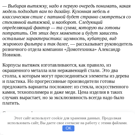
— Выбирая вытяжку, надо в первую очередь понимать, какая
модель подходит вам по дизайну. Кухонная мебель в
классическом стиле с патиной будет странно смотреться со
стеклянной вытяжкой, и наоборот. Следующий
определяющий фактор — та сумма, которую вы готовы
потратить. От этих двух моментов и будут зависеть
остальные характеристики: шумность, кубатура, вид
жирового фильтра и так далее,
— рассказывает руководитель
розничного отдела компании «Домотехника» Александр
Новиков.
Корпусы вытяжек изготавливаются, как правило, из
окрашенного металла или нержавеющей стали. Это два
столпа, к которым могут присоединяться элементы из дерева
и пластика. Но прогрессивные производители готовы
предложить варианты посложнее: из стекла, искусственного
камня, технополимера и даже меди. Цена изделия в таких
случаях вырастает, но за эксклюзивность всегда надо было
платить.
С жировыми фильтрами тоже не все так просто: в дешевых
Этот сайт использует cookie для хранения данных. Продолжая
вытяжках устанавливают синтетические фильтры, которые
использовать сайт, Вы даете свое согласие на работу с этими файлами.
улавливают всего около 40% жира. В моделях подороже
OK
применяются многослойные (от 3 до 8 слоев) алюминиевые
фильтры, улавливающие от 30 до 70% жира, а также фильтры