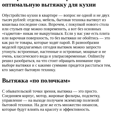
оптимальную вытяжку для кухни
Обустройство кухни в квартире — вопрос не одной и не двух
тысяч рублей: отделка, мебель, бытовая техника вытянут из
кошелька последние соки. Впрочем, с покупкой нового стола
или стульев еще можно повременить, а вот без основных
«гаджетов» никак не выкрутишься. Если у вас уже есть плита
или варочная поверхность, то без вытяжки не обойтись — это
как раз те товары, которые ходят парой. В разнообразии
моделей предлагаемых сегодня вытяжек можно запросто
утонуть: встроенные, настенные и островные, мощные и не
очень, классического вида и ультрасовременные. Onliner.by
решил разобраться, на что стоит обращать внимание при
выборе вытяжки и с какими суммами придется расстаться тем,
кто закупает бытовую технику.
Вытяжка «по полочкам»
С обывательской точки зрения, вытяжка — это просто.
Соединяем корпус, мотор, жировые фильтры, подсветку,
управление — на выходе получаем экземпляр полезной
бытовой техники. На деле же есть множество нюансов,
которые будут влиять на красоту и эффективность.