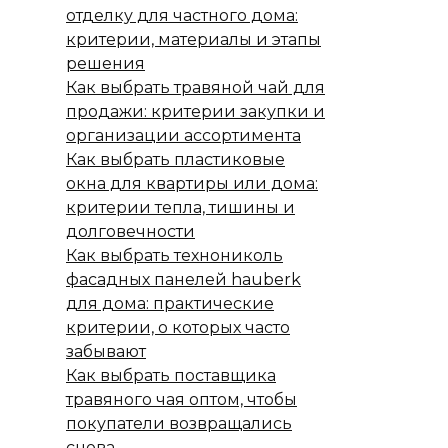
отделку для частного дома:
критерии, материалы и этапы
решения
Как выбрать травяной чай для
продажи: критерии закупки и
организации ассортимента
Как выбрать пластиковые
окна для квартиры или дома:
критерии тепла, тишины и
долговечности
Как выбрать технониколь
фасадных панелей hauberk
для дома: практические
критерии, о которых часто
забывают
Как выбрать поставщика
травяного чая оптом, чтобы
покупатели возвращались
снова